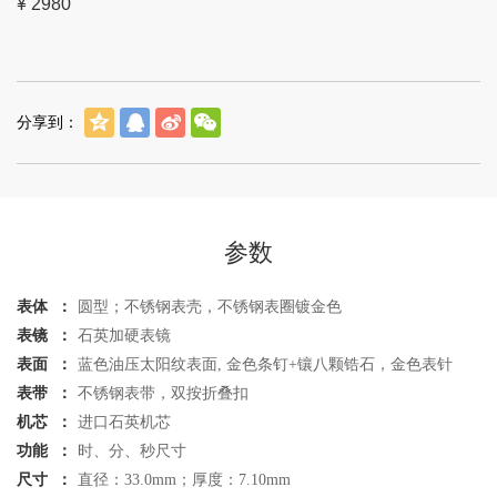
¥ 2980
分享到：
参数
表体 ：
圆型；不锈钢表壳，不锈钢表圈镀金色
表镜 ：
石英加硬表镜
表面 ：
蓝色油压太阳纹表面, 金色条钉+镶八颗锆石，金色表针
表带 ：
不锈钢表带，双按折叠扣
机芯 ：
进口石英机芯
功能 ：
时、分、秒尺寸
尺寸 ：
直径：33.0mm；厚度：7.10mm